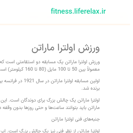
fitness.liferelax.ir
اوه! شما هیچ نوشته‌ای را از تنظیمات انتخاب نکرده‌اید.
ورزش اولترا ماراتن
معمولاً بین 50 تا 100 مایل (80 تا 160 کیلومتر) است، اما مسابقاتی با مسافت‌های طولانی‌تر نیز وجود دارد.
برنده شد.
اولترا ماراتن یک چالش بزرگ برای دوندگان است. این م
ماراتن باید بتوانند ساعت‌ها و حتی روزها بدون وقفه د
جنبه‌های فنی اولترا ماراتن
اولترا ماراتن از نظر فنی نیز یک چالش بزرگ است. این 