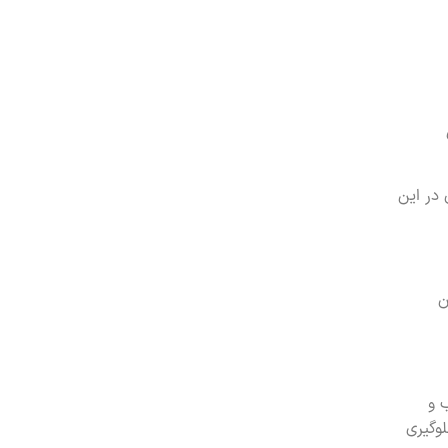
 در این
ن
 و
لوگیری