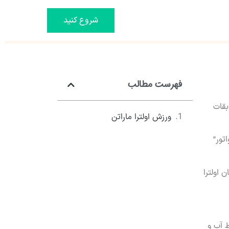
شروع کنید
فهرست مطالب
افت این مسابقات
ورزش اولترا ماراتن
 دي لا فواتور”
 اولترا
ط آب و