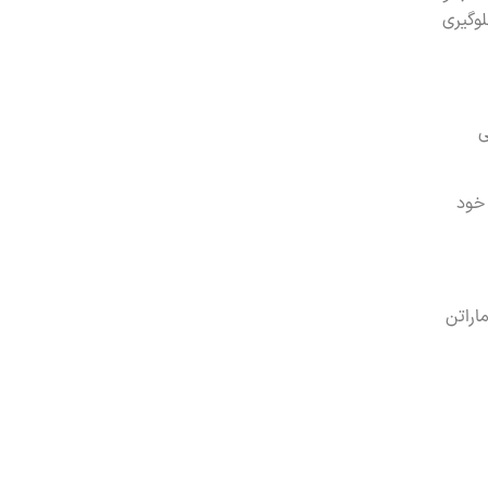
لوگیری
ی
 خود
اراتن