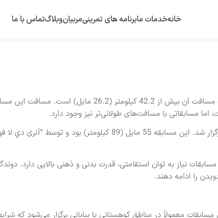
خانه
خدمات ما
برنامه های تمرینی
مربیان
وبلاگ
تماس با ما
ورزش اولترا ماراتن یک مسابقه دو استقامتی است که مسافت آن بیش از 42.2 کیلومتر (26.2 مایل) است. مس
اولین مسابقه اولترا ماراتن در سال 1921 در فرانسه برگزار شد. این مسابقه 55 مایل (89 کیلومتر) بود و توسط “آنری
سابقات نیاز به توان استقامتی، قدرت بدنی و ذهنی بالایی دارد. دوندگان
ویدن را ادامه دهند.
مسابقات معمولاً در مناطق کوهستانی یا بیابانی برگزار می‌شود که شرای