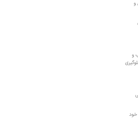
 و
 و
لوگیری
ی
 خود