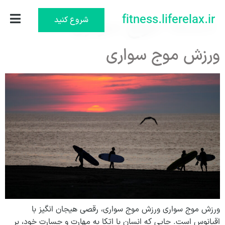
دسته:
fitness.liferelax.ir
موج سواری
شروع کنید
ورزش موج سواری
ورزش موج سواری ورزش موج سواری، رقصی هیجان انگیز با
اقیانوس است. جایی که انسان با اتکا به مهارت و جسارت خود، بر