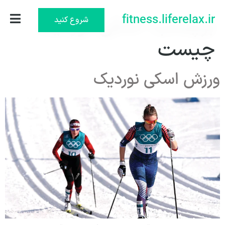
برچسب:
fitness.liferelax.ir
اسکی نوردیک
شروع کنید
چیست
ورزش اسکی نوردیک